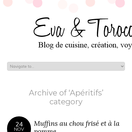
Archive of ‘Apéritifs’
category
Muffins au chou frisé et à la
24
NOV
pomme