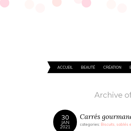
ACCUEIL
BEAUTÉ
CRÉATION
Archive of
Carrés gourmand
30
JAN
categories:
Biscuits, sablés 
2021