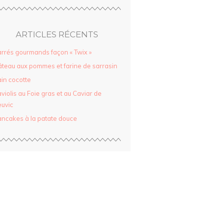
ARTICLES RÉCENTS
rrés gourmands façon « Twix »
teau aux pommes et farine de sarrasin
in cocotte
violis au Foie gras et au Caviar de
uvic
ncakes à la patate douce