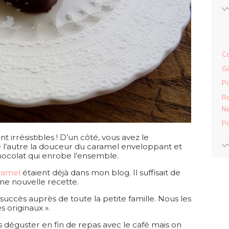
Ca
Gâ
Pa
Ra
Ne
Pa
irrésistibles ! D’un côté, vous avez le
 l’autre la douceur du caramel enveloppant et
ocolat qui enrobe l’ensemble.
ramel
étaient déjà dans mon blog. Il suffisait de
ne nouvelle recette.
uccès auprès de toute la petite famille. Nous les
 originaux ».
les déguster en fin de repas avec le café mais on