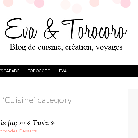
ESCAPADE
TOROCORO
EVA
 ‘Cuisine’ category
s façon « Twix »
et cookies
,
Desserts