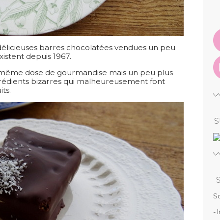
 délicieuses barres chocolatées vendues un peu
xistent depuis 1967.
 la même dose de gourmandise mais un peu plus
grédients bizarres qui malheureusement font
ts.
S
So
- 