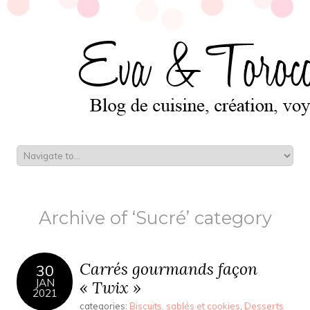
Archive of ‘Sucré’ category
Carrés gourmands façon
30
JAN
« Twix »
2021
categories:
Biscuits, sablés et cookies
,
Desserts