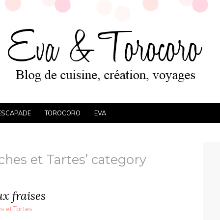
ESCAPADE
TOROCORO
EVA
ches et Tartes’ category
ux fraises
s et Tartes