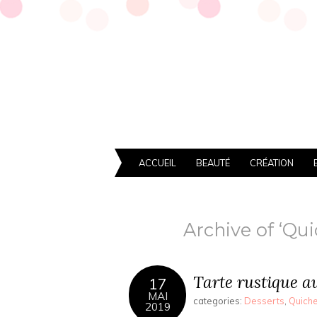
ACCUEIL
BEAUTÉ
CRÉATION
Archive of ‘Qui
Tarte rustique a
17
MAI
categories:
Desserts
,
Quiche
2019