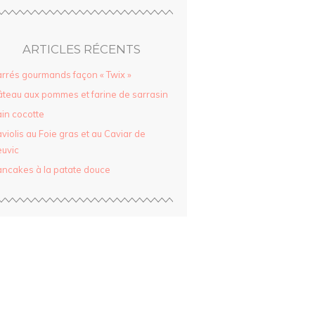
ARTICLES RÉCENTS
rrés gourmands façon « Twix »
teau aux pommes et farine de sarrasin
in cocotte
violis au Foie gras et au Caviar de
uvic
ncakes à la patate douce