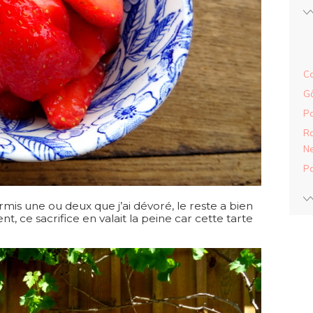
Ca
Gâ
Pa
Ra
Ne
Pa
 hormis une ou deux que j’ai dévoré, le reste a bien
nt, ce sacrifice en valait la peine car cette tarte