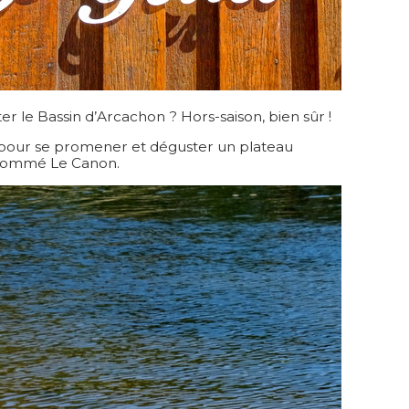
iter le Bassin d’Arcachon ? Hors-saison, bien sûr !
 pour se promener et déguster un plateau
s nommé Le Canon.