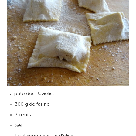
La pâte des Raviolis :
300 g de farine
3 œufs
Sel
1 c. à soupe d’huile d’olive