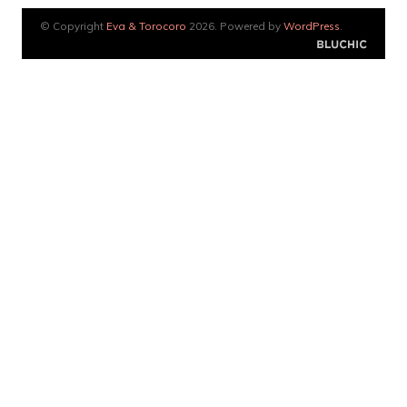
© Copyright
Eva & Torocoro
2026. Powered by
WordPress
.