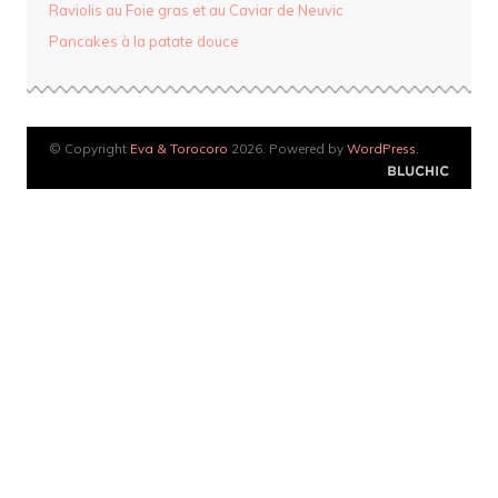
Raviolis au Foie gras et au Caviar de Neuvic
Pancakes à la patate douce
© Copyright
Eva & Torocoro
2026. Powered by
WordPress
.