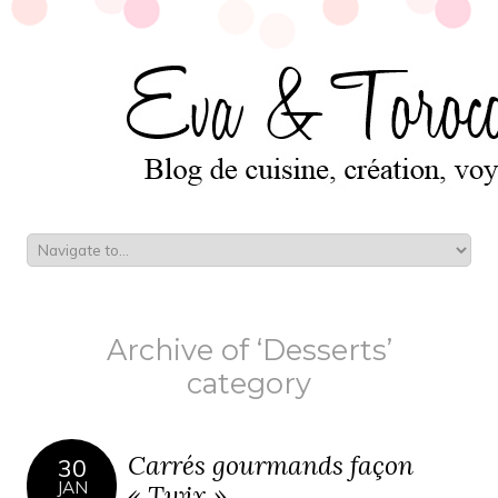
Archive of ‘Desserts’
category
Carrés gourmands façon
30
JAN
« Twix »