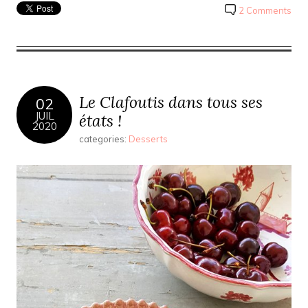
2 Comments
Le Clafoutis dans tous ses
02
JUIL
états !
2020
categories:
Desserts