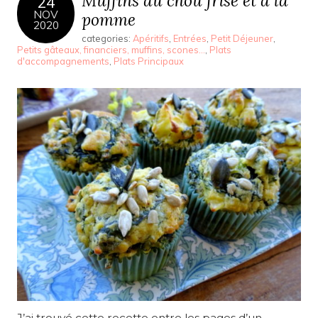
Muffins au chou frisé et à la
24
NOV
pomme
2020
categories:
Apéritifs
,
Entrées
,
Petit Déjeuner
,
Petits gâteaux, financiers, muffins, scones...
,
Plats
d'accompagnements
,
Plats Principaux
J’ai trouvé cette recette entre les pages d’un