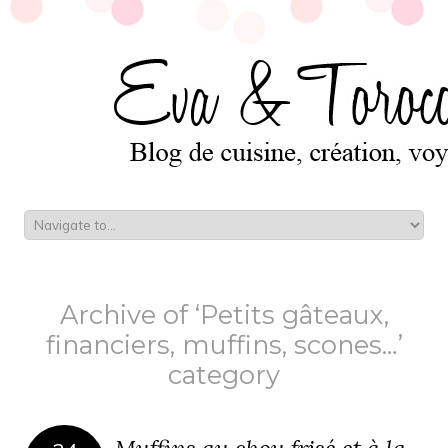
Archive of ‘Petits gâteaux,
financiers, muffins, scones…’
category