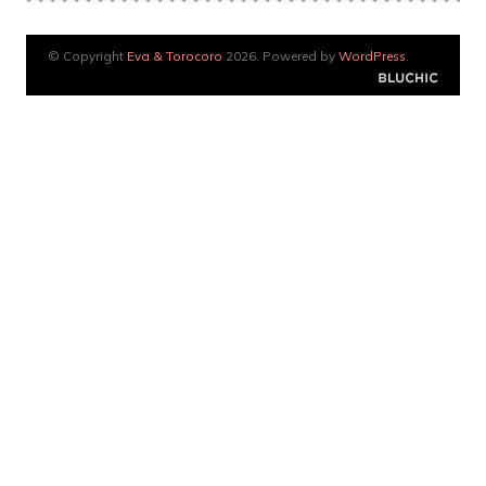
© Copyright
Eva & Torocoro
2026. Powered by
WordPress
.