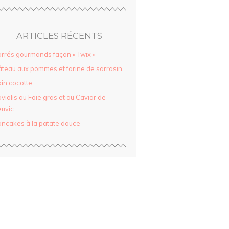
ARTICLES RÉCENTS
rrés gourmands façon « Twix »
teau aux pommes et farine de sarrasin
in cocotte
violis au Foie gras et au Caviar de
uvic
ncakes à la patate douce