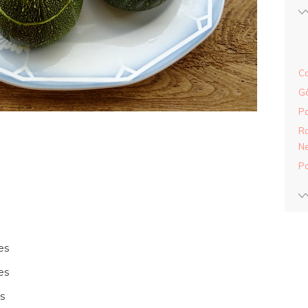
Ca
Gâ
Pa
Ra
Ne
Pa
es
es
s