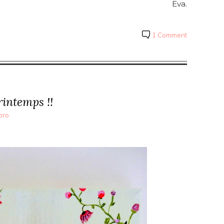
Eva.
1 Comment
rintemps !!
oro