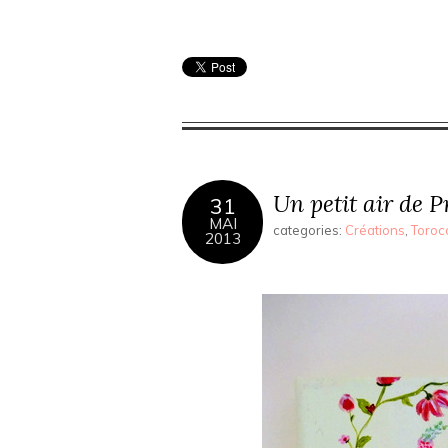
Un petit air de P
31
MAI
categories:
Créations
,
Toroc
2013