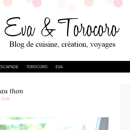
ESCAPADE
TOROCORO
EVA
 au thon
,
Salé