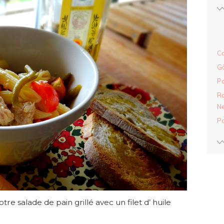
Ca
Gâ
Pa
Ra
Ne
Pa
 salade de pain grillé avec un filet d’ huile