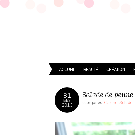
ACCUEIL
BEAUTÉ
CRÉATION
Salade de penne
31
MAI
categories:
Cuisine
,
Salades
2013