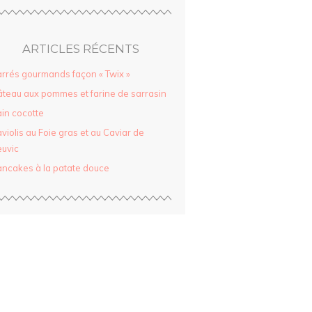
ARTICLES RÉCENTS
rrés gourmands façon « Twix »
teau aux pommes et farine de sarrasin
in cocotte
violis au Foie gras et au Caviar de
uvic
ncakes à la patate douce