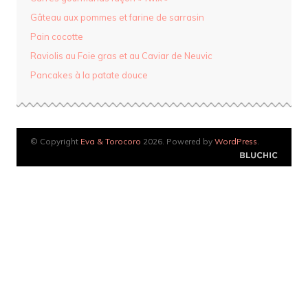
Gâteau aux pommes et farine de sarrasin
Pain cocotte
Raviolis au Foie gras et au Caviar de Neuvic
Pancakes à la patate douce
© Copyright
Eva & Torocoro
2026. Powered by
WordPress
.