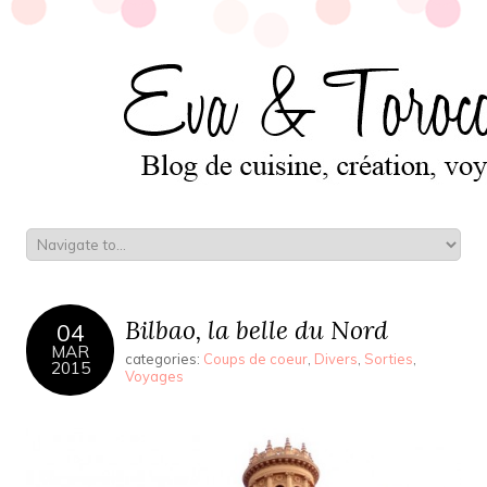
Bilbao, la belle du Nord
04
MAR
categories:
Coups de coeur
,
Divers
,
Sorties
,
2015
Voyages