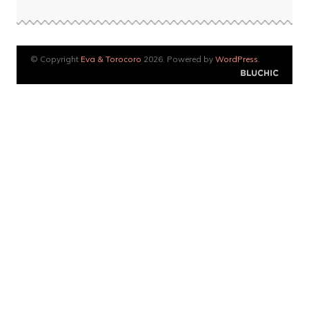
© Copyright
Eva & Torocoro
2026. Powered by
WordPress
.