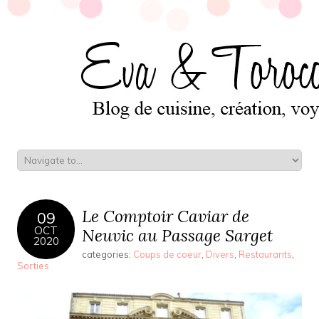
Le Comptoir Caviar de
09
OCT
Neuvic au Passage Sarget
2020
categories:
Coups de coeur
,
Divers
,
Restaurants
,
Sorties