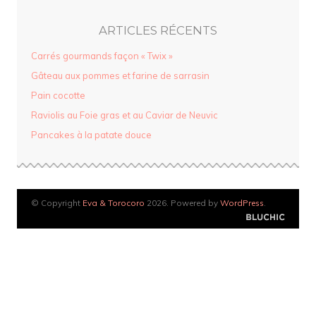
ARTICLES RÉCENTS
Carrés gourmands façon « Twix »
Gâteau aux pommes et farine de sarrasin
Pain cocotte
Raviolis au Foie gras et au Caviar de Neuvic
Pancakes à la patate douce
© Copyright
Eva & Torocoro
2026. Powered by
WordPress
.