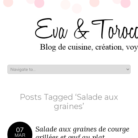
Posts Tagged ‘Salade aux
graines’
Salade aux graines de courge
07
MAR
grillées et œuf au plat