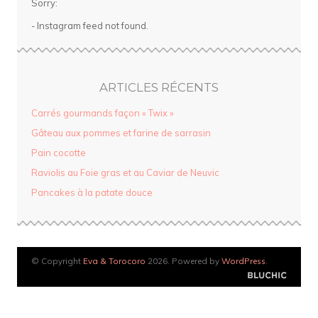
Sorry:
- Instagram feed not found.
ARTICLES RÉCENTS
Carrés gourmands façon « Twix »
Gâteau aux pommes et farine de sarrasin
Pain cocotte
Raviolis au Foie gras et au Caviar de Neuvic
Pancakes à la patate douce
© Copyright
Eva & Torocoro
2026. Powered by
WordPress
.