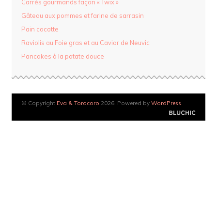
Carrés gourmands façon « Twix »
Gâteau aux pommes et farine de sarrasin
Pain cocotte
Raviolis au Foie gras et au Caviar de Neuvic
Pancakes à la patate douce
© Copyright
Eva & Torocoro
2026. Powered by
WordPress
.