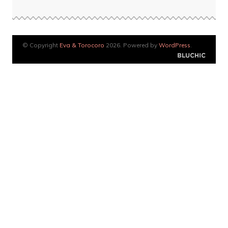
© Copyright
Eva & Torocoro
2026. Powered by
WordPress
.