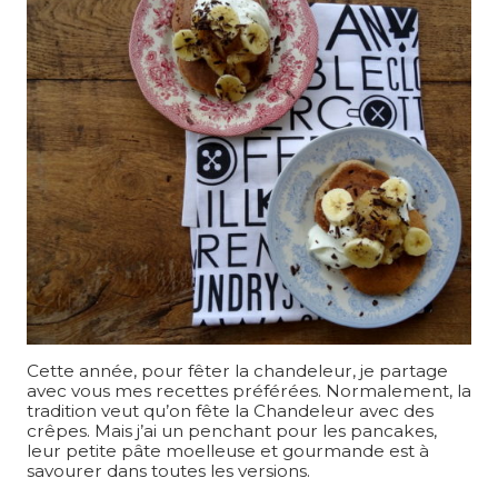
Cette année, pour fêter la chandeleur, je partage
avec vous mes recettes préférées. Normalement, la
tradition veut qu’on fête la Chandeleur avec des
crêpes. Mais j’ai un penchant pour les pancakes,
leur petite pâte moelleuse et gourmande est à
savourer dans toutes les versions.