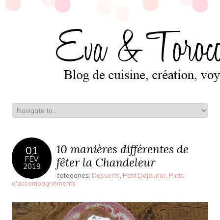
10 manières différentes de
01
FÉV
fêter la Chandeleur
2019
categories:
Desserts
,
Petit Déjeuner
,
Plats
d'accompagnements