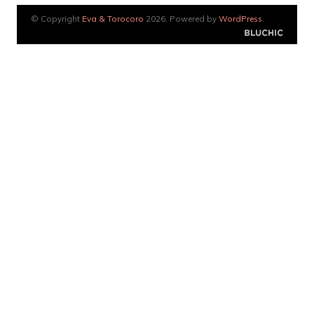
© Copyright
Eva & Torocoro
2026. Powered by
WordPress
.