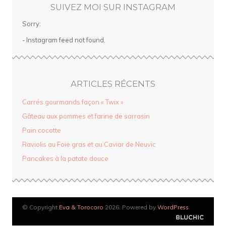
SUIVEZ MOI SUR INSTAGRAM
Sorry:
- Instagram feed not found.
ARTICLES RÉCENTS
Carrés gourmands façon « Twix »
Gâteau aux pommes et farine de sarrasin
Pain cocotte
Raviolis au Foie gras et au Caviar de Neuvic
Pancakes à la patate douce
© Copyright
Eva & Torocoro
2026. Powered by
WordPress
.