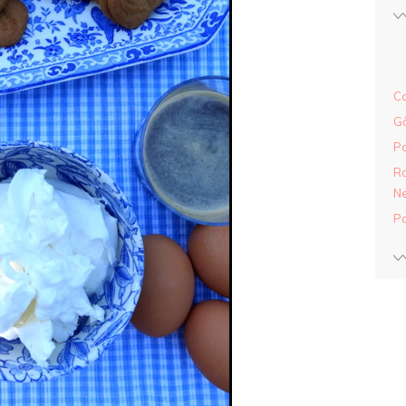
Ca
Gâ
Pa
Ra
Ne
Pa