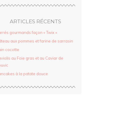
ARTICLES RÉCENTS
rrés gourmands façon « Twix »
teau aux pommes et farine de sarrasin
in cocotte
violis au Foie gras et au Caviar de
uvic
ncakes à la patate douce