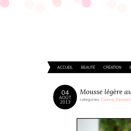
ACCUEIL
BEAUTÉ
CRÉATION
Mousse légère au
04
AOÛT
categories:
Cuisine
,
Dessert
2013