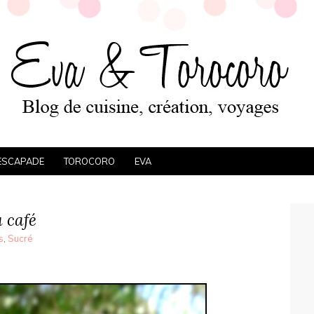
ESCAPADE
TOROCORO
EVA
 café
s
,
Sucré