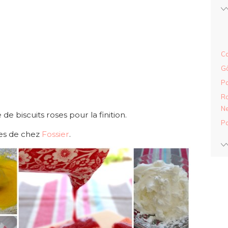
Ca
Gâ
Pa
Ra
Ne
e biscuits roses pour la finition.
Pa
oses de chez
Fossier
.