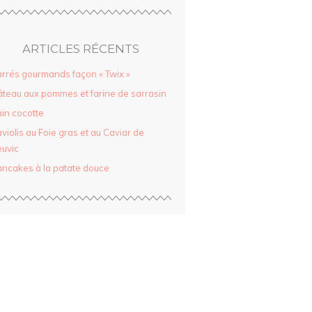
ARTICLES RÉCENTS
rrés gourmands façon « Twix »
teau aux pommes et farine de sarrasin
in cocotte
violis au Foie gras et au Caviar de
uvic
ncakes à la patate douce