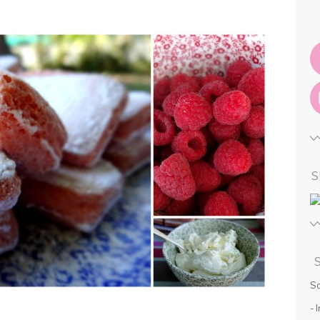
S
So
- 