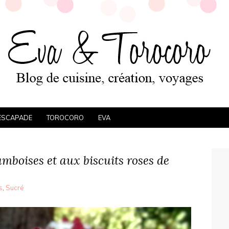
ESCAPADE
TOROCORO
EVA
mboises et aux biscuits roses de
s
,
Sucré