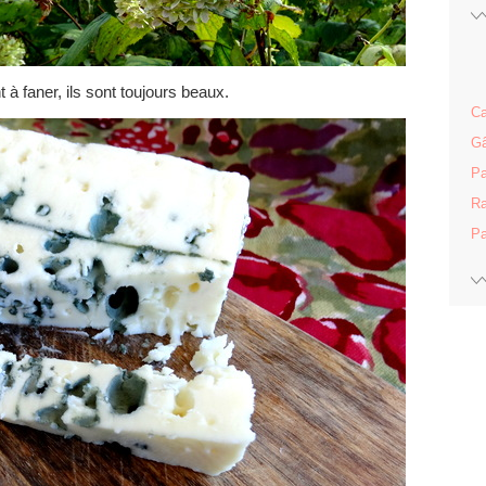
faner, ils sont toujours beaux.
Ca
Gâ
Pa
Ra
Pa