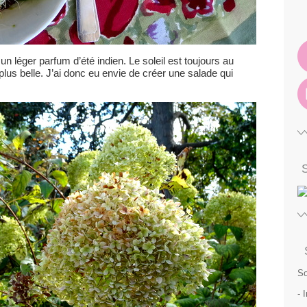
 léger parfum d’été indien. Le soleil est toujours au
plus belle. J’ai donc eu envie de créer une salade qui
So
- 