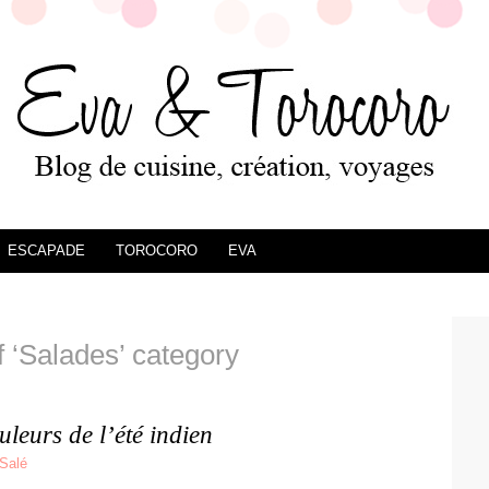
ESCAPADE
TOROCORO
EVA
f ‘Salades’ category
leurs de l’été indien
Salé