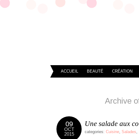
ACCUEIL
BEAUTÉ
CRÉATION
Archive o
Une salade aux cou
09
OCT
categories:
Cuisine
,
Salades
,
2015