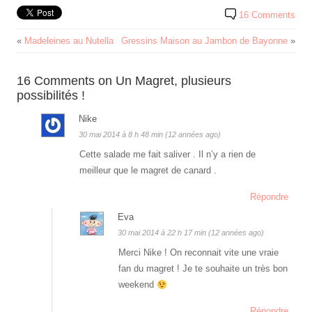
16 Comments
«
Madeleines au Nutella
Gressins Maison au Jambon de Bayonne
»
16 Comments on Un Magret, plusieurs
possibilités !
Nike
30 mai 2014 à 8 h 48 min (12 années ago)
Cette salade me fait saliver . Il n’y a rien de
meilleur que le magret de canard .
Répondre
Eva
30 mai 2014 à 22 h 17 min (12 années ago)
Merci Nike ! On reconnait vite une vraie
fan du magret ! Je te souhaite un très bon
weekend
Répondre