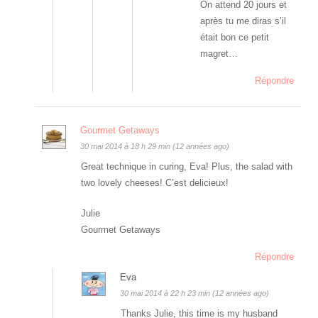
On attend 20 jours et
après tu me diras s’il
était bon ce petit
magret…
Répondre
Gourmet Getaways
30 mai 2014 à 18 h 29 min (12 années ago)
Great technique in curing, Eva! Plus, the salad with
two lovely cheeses! C’est delicieux!
Julie
Gourmet Getaways
Répondre
Eva
30 mai 2014 à 22 h 23 min (12 années ago)
Thanks Julie, this time is my husband