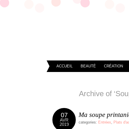
ACCUEIL
BEAUTÉ
CRÉATION
Archive of ‘Sou
Ma soupe printani
07
AVR
categories:
Entrées
,
Plats d'
2019