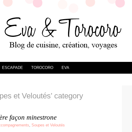
ESCAPADE
TOROCORO
EVA
pes et Veloutés’ category
ère façon minestrone
accompagnements
,
Soupes et Veloutés