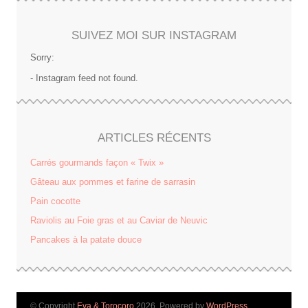
SUIVEZ MOI SUR INSTAGRAM
Sorry:
- Instagram feed not found.
ARTICLES RÉCENTS
Carrés gourmands façon « Twix »
Gâteau aux pommes et farine de sarrasin
Pain cocotte
Raviolis au Foie gras et au Caviar de Neuvic
Pancakes à la patate douce
© Copyright
Eva & Torocoro
2026. Powered by
WordPress
.