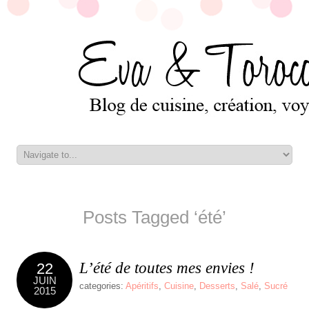
Posts Tagged ‘été’
L’été de toutes mes envies !
22
JUIN
categories:
Apéritifs
,
Cuisine
,
Desserts
,
Salé
,
Sucré
2015