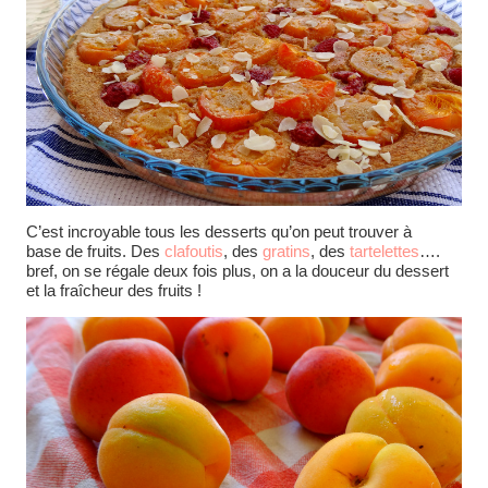
C’est incroyable tous les desserts qu’on peut trouver à
base de fruits. Des
clafoutis
, des
gratins
, des
tartelettes
….
bref, on se régale deux fois plus, on a la douceur du dessert
et la fraîcheur des fruits !