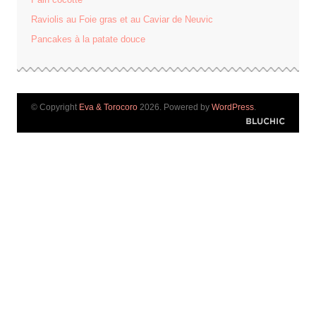
Raviolis au Foie gras et au Caviar de Neuvic
Pancakes à la patate douce
© Copyright
Eva & Torocoro
2026. Powered by
WordPress
.