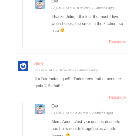
Eva
22 juin 2014 à 10 h 03 min (12 années ago)
Thanks Julie, I think is the most I love
when I cook, the smell in the kitchen, so
nice
Répondre
Anne
22 juin 2014 à 23 h 54 min (12 années ago)
Il a l’air fantastique!!! J’adore ces fruit et avec ce
gratin? Parfait!!!
Répondre
Eva
23 juin 2014 à 8 h 46 min (12 années ago)
Merci Anne, c’est vrai que les desserts
aux fruits sont très agréables à cette
époque