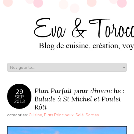
Plan Parfait pour dimanche :
29
SEP
Balade à St Michel et Poulet
2013
Rôti
categories:
Cuisine
,
Plats Principaux
,
Salé
,
Sorties