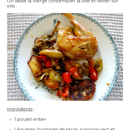
On laisse la Vierge contempler la ville et veiller sur
elle .
Ingrédients
:
1 poulet entier
Légumes (pommes de terre, poivrons vert et