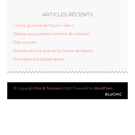
ARTICLES RÉCENTS
Carrés gourmands façon « Twix »
Gâteau aux pommes et farine de sarrasin
Pain cocotte
Raviolis au Foie gras et au Caviar de Neuvic
Pancakes à la patate douce
© Copyright
Eva & Torocoro
2026. Powered by
WordPress
.