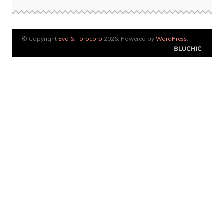
© Copyright
Eva & Torocoro
2026. Powered by
WordPress
.