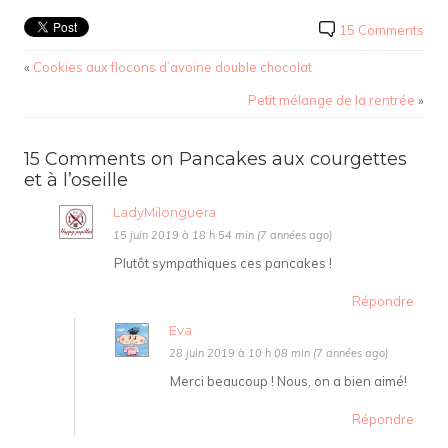
15 Comments
«
Cookies aux flocons d’avoine double chocolat
Petit mélange de la rentrée
»
15 Comments on Pancakes aux courgettes
et à l’oseille
LadyMilonguera
15 juin 2019 à 18 h 54 min (7 années ago)
Plutôt sympathiques ces pancakes !
Répondre
Eva
28 juin 2019 à 10 h 08 min (7 années ago)
Merci beaucoup ! Nous, on a bien aimé!
Répondre