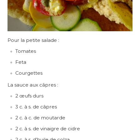
Pour la petite salade :
Tomates
Feta
Courgettes
La sauce aux câpres :
2 œufs durs
3 c. à s. de câpres
2 c. à c. de moutarde
2 c. à s. de vinaigre de cidre
2 c. à s. d’huile de colza