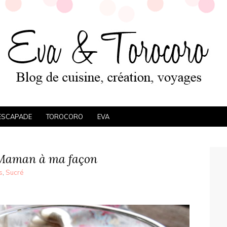
ESCAPADE
TOROCORO
EVA
Maman à ma façon
s
,
Sucré