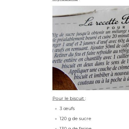
Pour le biscuit
:
3 œufs
120 g de sucre
130 g de farine