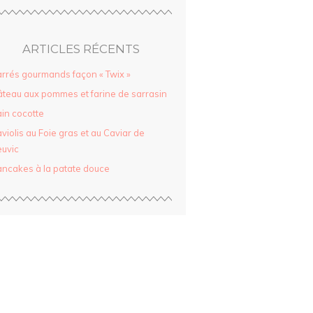
ARTICLES RÉCENTS
rrés gourmands façon « Twix »
teau aux pommes et farine de sarrasin
in cocotte
violis au Foie gras et au Caviar de
uvic
ncakes à la patate douce