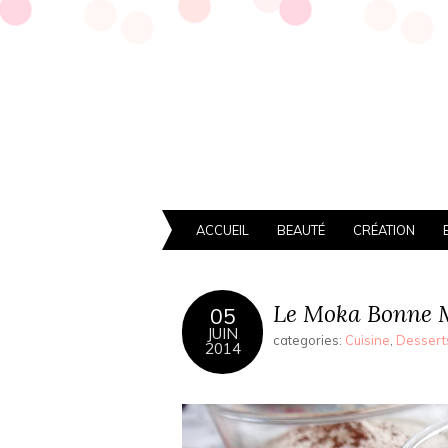
ACCUEIL
BEAUTÉ
CRÉATION
Le Moka Bonne 
05
JUIN
categories:
Cuisine
,
Dessert
2014