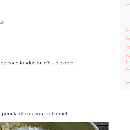
co
Ca
Gâ
Pa
Ra
Ne
 de coco fondue ou d’huile d’olive
Pa
our la décoration (optionnel)