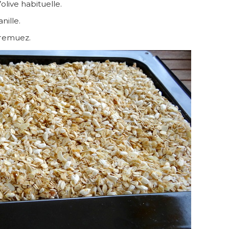
’olive habituelle.
nille.
 remuez.