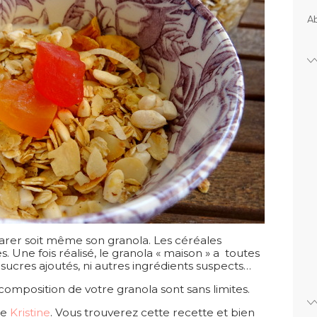
Ab
éparer soit même son granola. Les céréales
es. Une fois réalisé, le granola « maison » a toutes
es sucres ajoutés, ni autres ingrédients suspects…
omposition de votre granola sont sans limites.
de
Kristine
. Vous trouverez cette recette et bien