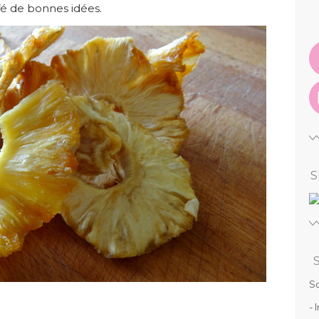
fé de bonnes idées.
S
So
- 