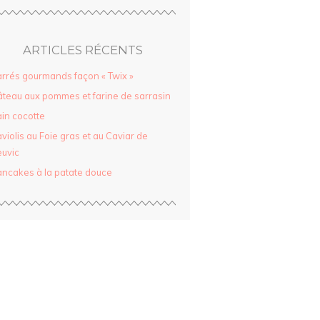
ARTICLES RÉCENTS
rrés gourmands façon « Twix »
teau aux pommes et farine de sarrasin
in cocotte
violis au Foie gras et au Caviar de
uvic
ncakes à la patate douce