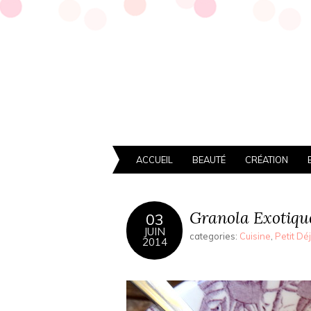
ACCUEIL
BEAUTÉ
CRÉATION
Granola Exotique, 
03
JUIN
categories:
Cuisine
,
Petit Dé
2014