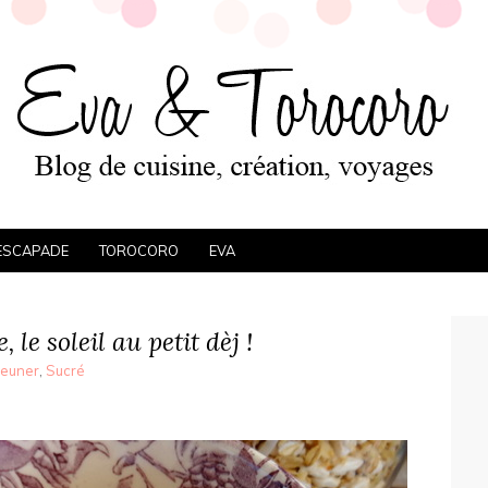
ESCAPADE
TOROCORO
EVA
le soleil au petit dèj !
jeuner
,
Sucré