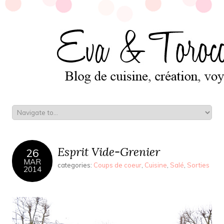
Esprit Vide-Grenier
26
MAR
categories:
Coups de coeur
,
Cuisine
,
Salé
,
Sorties
2014