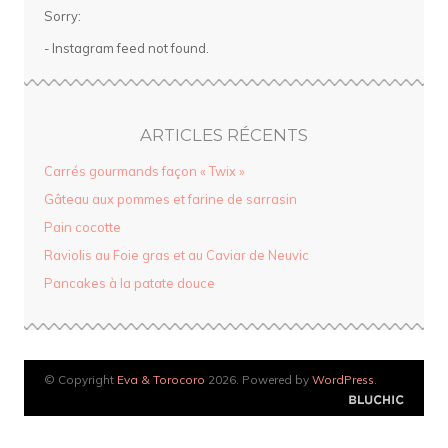
Sorry:
- Instagram feed not found.
ARTICLES RÉCENTS
Carrés gourmands façon « Twix »
Gâteau aux pommes et farine de sarrasin
Pain cocotte
Raviolis au Foie gras et au Caviar de Neuvic
Pancakes à la patate douce
© Copyright
Eva & Torocoro
2026. Powered by
WordPress
.