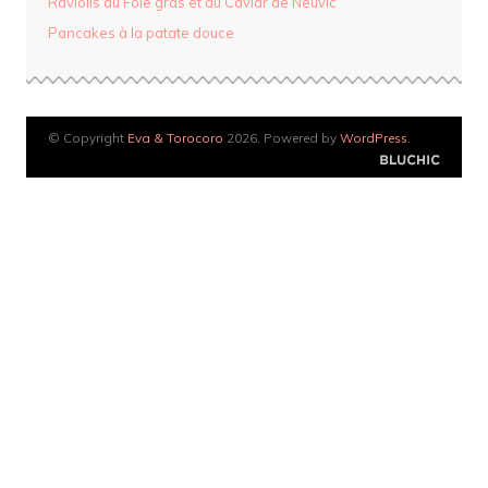
Raviolis au Foie gras et au Caviar de Neuvic
Pancakes à la patate douce
© Copyright
Eva & Torocoro
2026. Powered by
WordPress
.