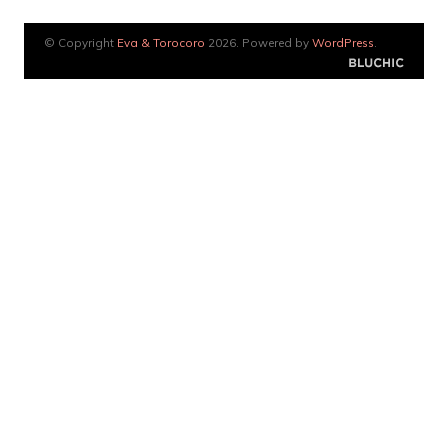
© Copyright
Eva & Torocoro
2026. Powered by
WordPress
.