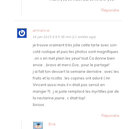
Répondre
armance
16 juin 2015 à 8 h 36 min (11 années ago)
je trouve vraiment très jolie cette tarte avec son
coté rustique et puis tes photos sont magnifiques
. on s en met plein les yeux! tout Ca donne bien
envie …bravo et merci Eva , pour le partage!
j ai fait ton dessert la semaine derniére , avec les
fruits et la ricotta . les copines ont adoré ( mr
Vincent aussi mais il n était pas sensé en
manger !!) . j ai juste remplacé les myrtilles par de
la nectarine jaune . c était top!
bisous
Répondre
Eva