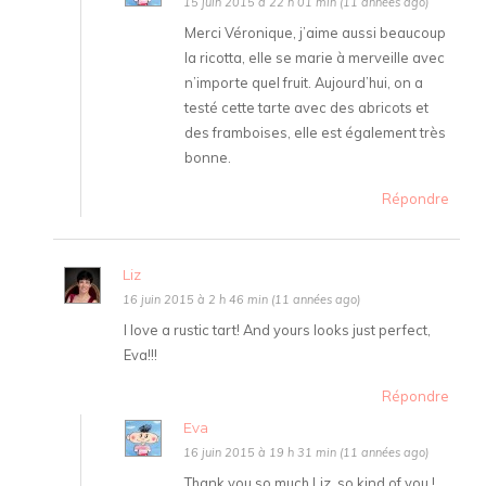
15 juin 2015 à 22 h 01 min (11 années ago)
Merci Véronique, j’aime aussi beaucoup
la ricotta, elle se marie à merveille avec
n’importe quel fruit. Aujourd’hui, on a
testé cette tarte avec des abricots et
des framboises, elle est également très
bonne.
Répondre
Liz
16 juin 2015 à 2 h 46 min (11 années ago)
I love a rustic tart! And yours looks just perfect,
Eva!!!
Répondre
Eva
16 juin 2015 à 19 h 31 min (11 années ago)
Thank you so much Liz, so kind of you !