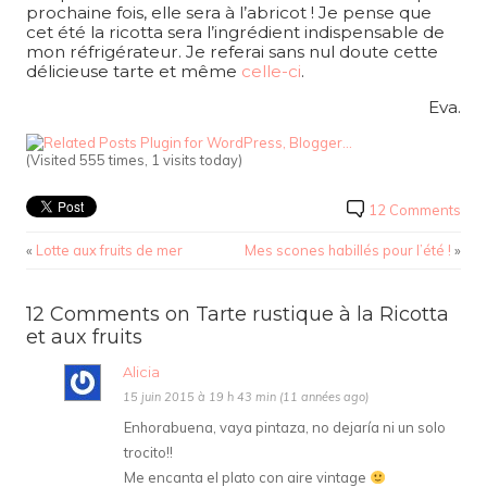
prochaine fois, elle sera à l’abricot ! Je pense que
cet été la ricotta sera l’ingrédient indispensable de
mon réfrigérateur. Je referai sans nul doute cette
délicieuse tarte et même
celle-ci
.
Eva.
(Visited 555 times, 1 visits today)
12 Comments
«
Lotte aux fruits de mer
Mes scones habillés pour l’été !
»
12 Comments on Tarte rustique à la Ricotta
et aux fruits
Alicia
15 juin 2015 à 19 h 43 min (11 années ago)
Enhorabuena, vaya pintaza, no dejaría ni un solo
trocito!!
Me encanta el plato con aire vintage