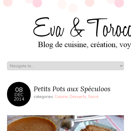
Petits Pots aux Spéculoos
08
DÉC
categories:
Cuisine
,
Desserts
,
Sucré
2014