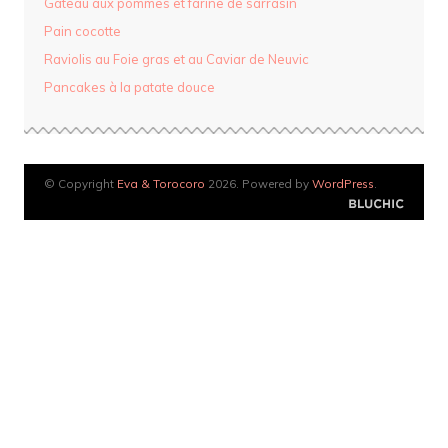
Gâteau aux pommes et farine de sarrasin
Pain cocotte
Raviolis au Foie gras et au Caviar de Neuvic
Pancakes à la patate douce
© Copyright
Eva & Torocoro
2026. Powered by
WordPress
.