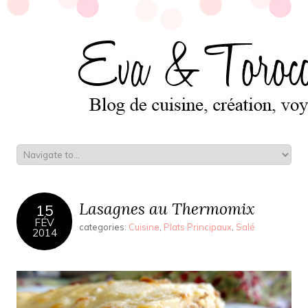
Lasagnes au Thermomix
15
FÉV
categories:
Cuisine
,
Plats Principaux
,
Salé
2014