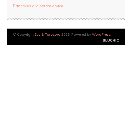
Pancakes à la patate douce
© Copyright
Eva & Torocoro
2026. Powered by
WordPress
.