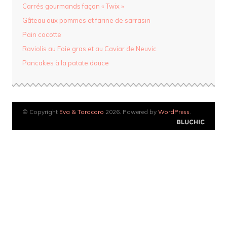
Carrés gourmands façon « Twix »
Gâteau aux pommes et farine de sarrasin
Pain cocotte
Raviolis au Foie gras et au Caviar de Neuvic
Pancakes à la patate douce
© Copyright
Eva & Torocoro
2026. Powered by
WordPress
.