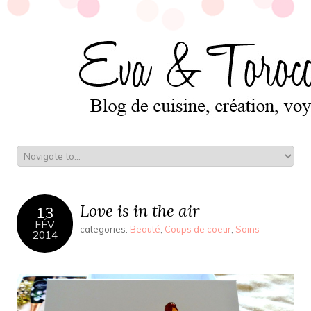
Love is in the air
13
FÉV
categories:
Beauté
,
Coups de coeur
,
Soins
2014