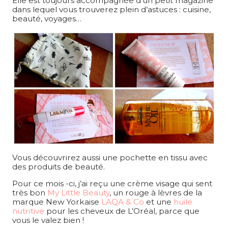
Elle est toujours accompagnée d’un petit magazine
dans lequel vous trouverez plein d’astuces : cuisine,
beauté, voyages…
Vous découvrirez aussi une pochette en tissu avec
des produits de beauté.
Pour ce mois -ci, j’ai reçu une crème visage qui sent
très bon
My Little Beauty
, un rouge à lèvres de la
marque New Yorkaise
LAQA & Co
et une
huile
nutritive
pour les cheveux de L’Oréal, parce que
vous le valez bien !