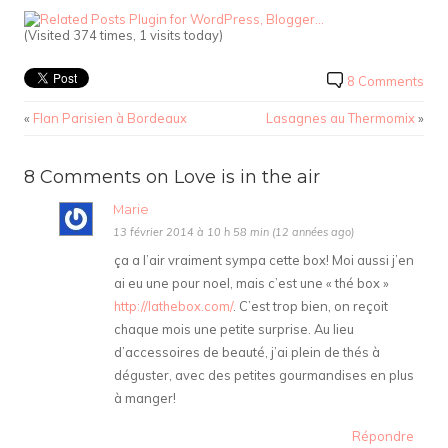
(Visited 374 times, 1 visits today)
8 Comments
«
Flan Parisien à Bordeaux
Lasagnes au Thermomix
»
8 Comments on Love is in the air
Marie
13 février 2014 à 10 h 58 min (12 années ago)
ça a l’air vraiment sympa cette box! Moi aussi j’en
ai eu une pour noel, mais c’est une « thé box »
http://lathebox.com/
. C’est trop bien, on reçoit
chaque mois une petite surprise. Au lieu
d’accessoires de beauté, j’ai plein de thés à
déguster, avec des petites gourmandises en plus
à manger!
Répondre