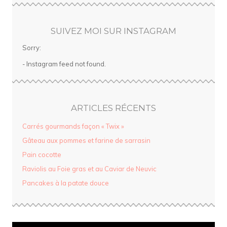
SUIVEZ MOI SUR INSTAGRAM
Sorry:
- Instagram feed not found.
ARTICLES RÉCENTS
Carrés gourmands façon « Twix »
Gâteau aux pommes et farine de sarrasin
Pain cocotte
Raviolis au Foie gras et au Caviar de Neuvic
Pancakes à la patate douce