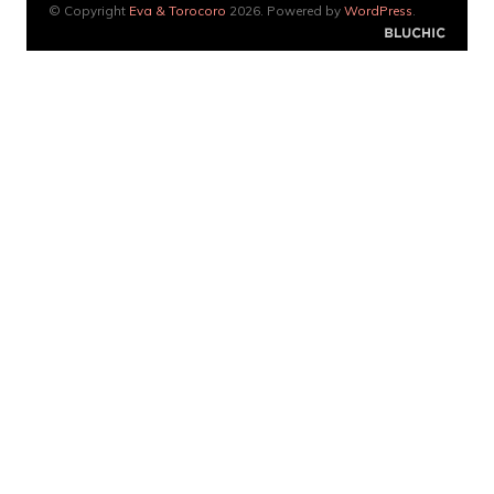
© Copyright
Eva & Torocoro
2026. Powered by
WordPress
.