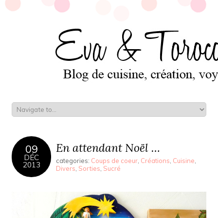
En attendant Noël …
09
DÉC
categories:
Coups de coeur
,
Créations
,
Cuisine
,
2013
Divers
,
Sorties
,
Sucré