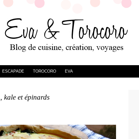
ESCAPADE
TOROCORO
EVA
, kale et épinards