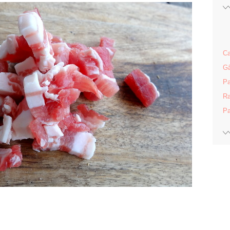
Ca
Gâ
Pa
Ra
Pa