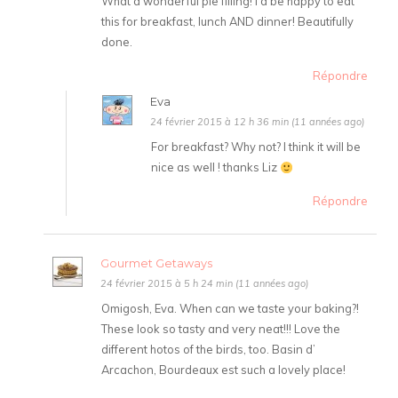
What a wonderful pie filling! I’d be happy to eat
this for breakfast, lunch AND dinner! Beautifully
done.
Répondre
Eva
24 février 2015 à 12 h 36 min (11 années ago)
For breakfast? Why not? I think it will be
nice as well ! thanks Liz
Répondre
Gourmet Getaways
24 février 2015 à 5 h 24 min (11 années ago)
Omigosh, Eva. When can we taste your baking?!
These look so tasty and very neat!!! Love the
different hotos of the birds, too. Basin d’
Arcachon, Bourdeaux est such a lovely place!