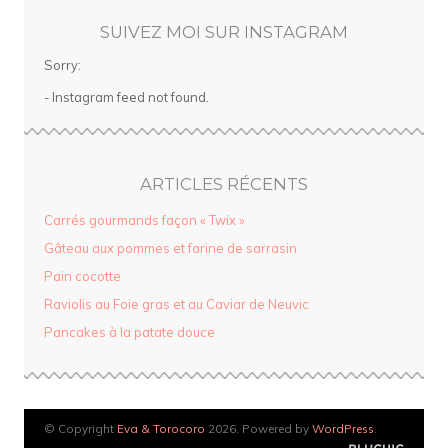
SUIVEZ MOI SUR INSTAGRAM
Sorry:
- Instagram feed not found.
ARTICLES RÉCENTS
Carrés gourmands façon « Twix »
Gâteau aux pommes et farine de sarrasin
Pain cocotte
Raviolis au Foie gras et au Caviar de Neuvic
Pancakes à la patate douce
© Copyright
Eva & Torocoro
2026. Powered by
WordPress
.