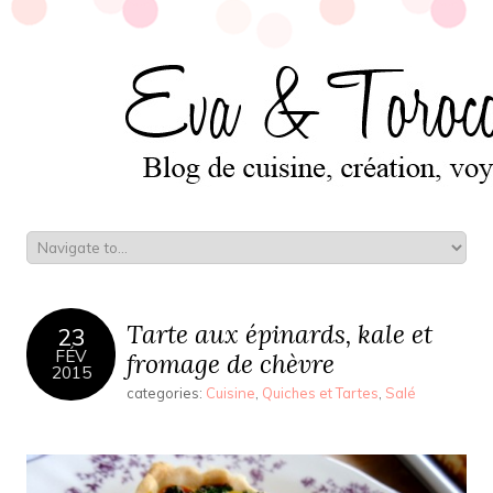
Tarte aux épinards, kale et
23
FÉV
fromage de chèvre
2015
categories:
Cuisine
,
Quiches et Tartes
,
Salé