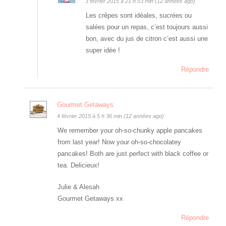
3 février 2015 à 21 h 53 min (12 années ago)
Les crêpes sont idéales, sucrées ou
salées pour un repas, c’est toujours aussi
bon, avec du jus de citron c’est aussi une
super idée !
Répondre
Gourmet Getaways
4 février 2015 à 5 h 36 min (12 années ago)
We remember your oh-so-chunky apple pancakes
from last year! Now your oh-so-chocolatey
pancakes! Both are just perfect with black coffee or
tea. Delicieux!
Julie & Alesah
Gourmet Getaways xx
Répondre