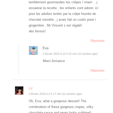
terriblement gourmandes tes crêpes ! miam …j
essaierai ta recette , les enfants vont adorer. ici
pour les adultes tentés par la crêpe fourrée de
chocolat noisette , j avais fait un coulis poire /
gingembre . Mr Vincent s est régalé!
des bisous!
Répondre
Eva
2 février 2015 à 22 h 21 min (12 années ago)
Merci Armance
Répondre
Liz
3 février 2015 à 0 h 17 min (12 années ago)
Oh, Eva, what a gorgeous dessert! The
combination of these gorgeous crepes, silky
chocolate sauce and pears looks sublime!!