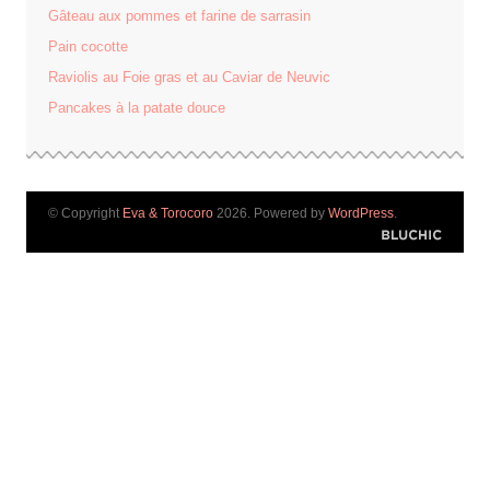
Gâteau aux pommes et farine de sarrasin
Pain cocotte
Raviolis au Foie gras et au Caviar de Neuvic
Pancakes à la patate douce
© Copyright
Eva & Torocoro
2026. Powered by
WordPress
.