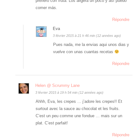
prefiero con fruta. Los aligera un poco y así puedo
comer más.
Répondre
Eva
3 février 2015 à 21 h 46 min (12 années ago)
Pues nada, me la envias aqui unos dias y
vuelve con unas cuantas recetas
Répondre
Helen @ Scrummy Lane
3 février 2015 à 19 h 54 min (12 années ago)
Ahhh, Eva, les crepes … j’adore les crepes!! Et
surtout avec la sauce au chocolat et les fruits.
C’est un peu comme une fondue … mais sur un
plat. C’est parfait!
Répondre