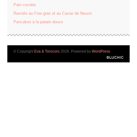
Pain cocotte
Raviolis au Foie gras et au Caviar de Neuvic
Pancakes à la patate douce
© Copyright
Eva & Torocoro
2026. Powered by
WordPress
.