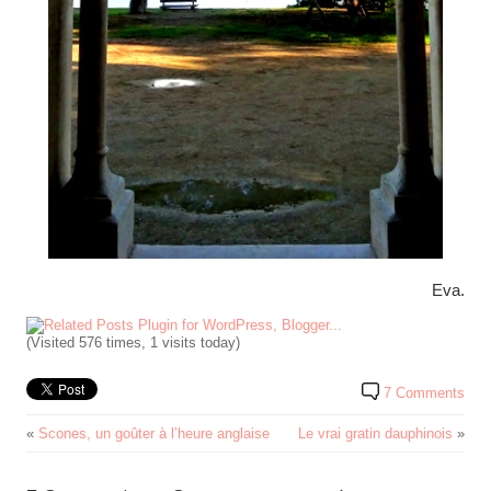
Eva.
(Visited 576 times, 1 visits today)
7 Comments
«
Scones, un goûter à l’heure anglaise
Le vrai gratin dauphinois
»