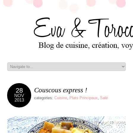
Couscous express !
28
NOV
categories:
Cuisine
,
Plats Principaux
,
Salé
2013