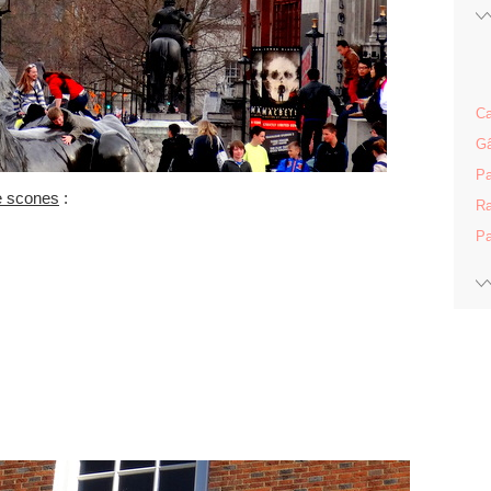
Ca
Gâ
Pa
e scones
:
Ra
Pa