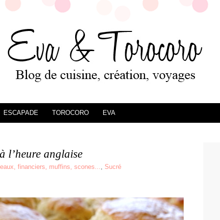
ESCAPADE
TOROCORO
EVA
à l’heure anglaise
teaux, financiers, muffins, scones...
,
Sucré