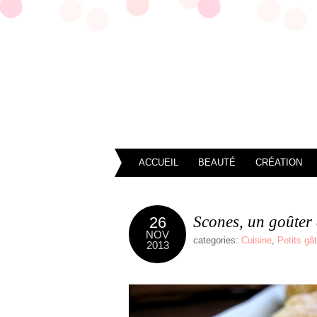
ACCUEIL
BEAUTÉ
CRÉATION
Scones, un goûter 
26
NOV
categories:
Cuisine
,
Petits gâ
2013