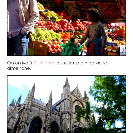
On arrive à
St Michel
, quartier plein de vie le
dimanche.