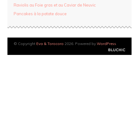
Raviolis au Foie gras et au Caviar de Neuvic
Pancakes à la patate douce
© Copyright
Eva & Torocoro
2026. Powered by
WordPress
.