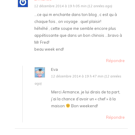
12 décembre 2014 à 19 h 05 min (12 années ago)
…ce qui m enchante dans ton blog , c est qu à
chaque fois , on voyage . quel plaisir!
héhéhé , cette soupe me semble encore plus
appétissante que dans un bon chinois …bravo à
Mr Fred!
beau week end!
Répondre
Eva
12 décembre 2014 à 19 h 47 min (12 années
ago)
Merci Armance, je lui dirais de ta part,
j’ai la chance d’avoir un « chef » à la
maison
Bon weekend!
Répondre