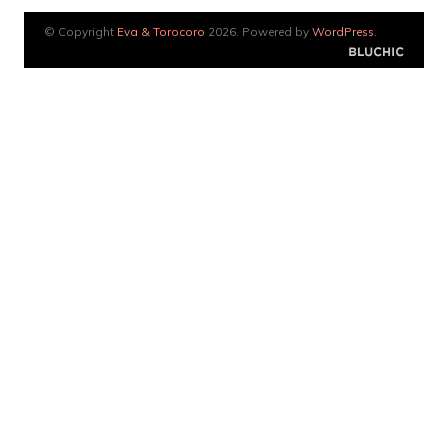
© Copyright
Eva & Torocoro
2026. Powered by
WordPress
.