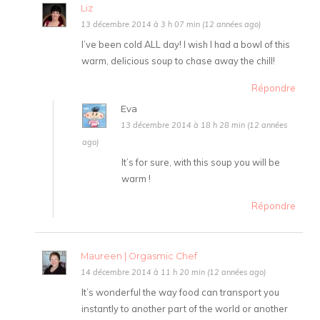
Liz
13 décembre 2014 à 3 h 07 min (12 années ago)
I’ve been cold ALL day! I wish I had a bowl of this
warm, delicious soup to chase away the chill!
Répondre
Eva
13 décembre 2014 à 18 h 28 min (12 années
ago)
It’s for sure, with this soup you will be
warm !
Répondre
Maureen | Orgasmic Chef
14 décembre 2014 à 11 h 20 min (12 années ago)
It’s wonderful the way food can transport you
instantly to another part of the world or another