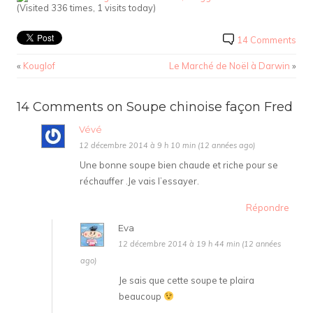
(Visited 336 times, 1 visits today)
14 Comments
«
Kouglof
Le Marché de Noël à Darwin
»
14 Comments on Soupe chinoise façon Fred
Vévé
12 décembre 2014 à 9 h 10 min (12 années ago)
Une bonne soupe bien chaude et riche pour se
réchauffer .Je vais l’essayer.
Répondre
Eva
12 décembre 2014 à 19 h 44 min (12 années
ago)
Je sais que cette soupe te plaira
beaucoup