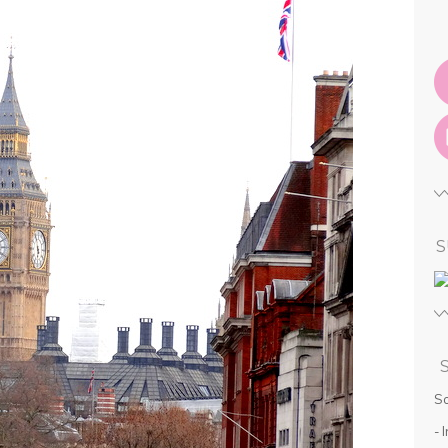
S
So
- 