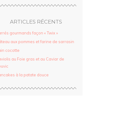
ARTICLES RÉCENTS
rrés gourmands façon « Twix »
teau aux pommes et farine de sarrasin
in cocotte
violis au Foie gras et au Caviar de
uvic
ncakes à la patate douce