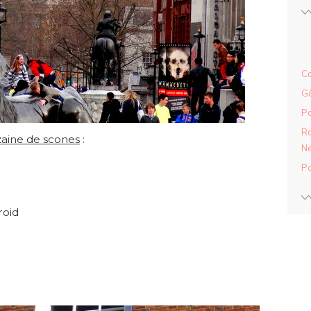
Ca
Gâ
Pa
Ra
zaine de scones
:
Ne
Pa
roid