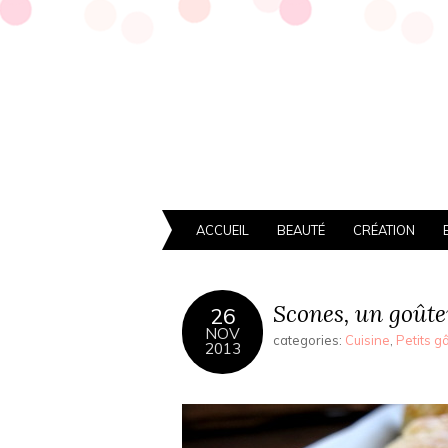
ACCUEIL
BEAUTÉ
CRÉATION
Scones, un goûte
26
NOV
categories:
Cuisine
,
Petits gâ
2013