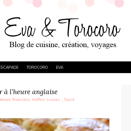
ESCAPADE
TOROCORO
EVA
r à l’heure anglaise
teaux, financiers, muffins, scones...
,
Sucré