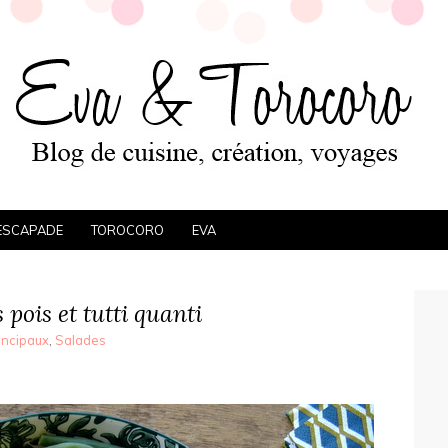
ESCAPADE
TOROCORO
EVA
 pois et tutti quanti
incipaux
,
Salades