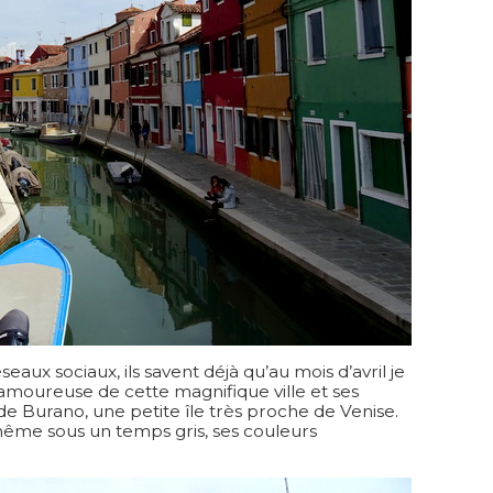
eaux sociaux, ils savent déjà qu’au mois d’avril je
 amoureuse de cette magnifique ville et ses
 de Burano, une petite île très proche de Venise.
 même sous un temps gris, ses couleurs