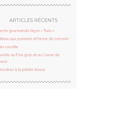
ARTICLES RÉCENTS
rrés gourmands façon « Twix »
teau aux pommes et farine de sarrasin
in cocotte
violis au Foie gras et au Caviar de
uvic
ncakes à la patate douce