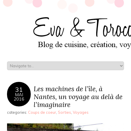
Les machines de l’île, à
31
MAI
Nantes, un voyage au delà de
2016
l’imaginaire
categories:
Coups de coeur
,
Sorties
,
Voyages