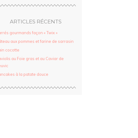
ARTICLES RÉCENTS
rrés gourmands façon « Twix »
teau aux pommes et farine de sarrasin
in cocotte
violis au Foie gras et au Caviar de
uvic
ncakes à la patate douce