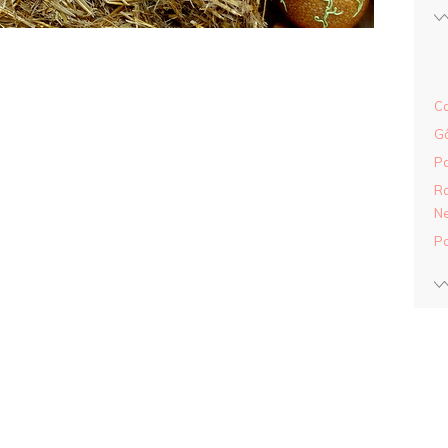
Ca
Gâ
Pa
Ra
Ne
Pa