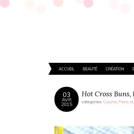
ACCUEIL
BEAUTÉ
CRÉATION
Hot Cross Buns, l
03
AVR
categories:
Cuisine
,
Pains et
2015