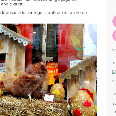
angle droit.
n déposant des oranges confites en forme de
S
So
- 